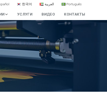
spañol
한국어
العربية
Português
ИИ
УСЛУГИ
ВИДЕО
КОНТАКТЫ