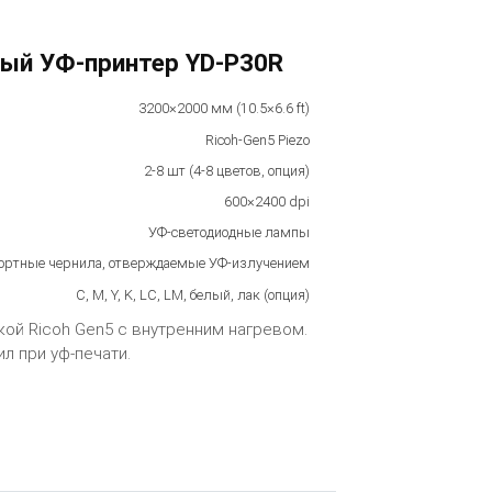
ый УФ-принтер YD-P30R
3200×2000 мм (10.5×6.6 ft)
Ricoh-Gen5 Piezo
2-8 шт (4-8 цветов, опция)
600×2400 dpi
УФ-светодиодные лампы
ртные чернила, отверждаемые УФ-излучением
C, M, Y, K, LC, LM, белый, лак (опция)
й Ricoh Gen5 с внутренним нагревом.
л при уф-печати.