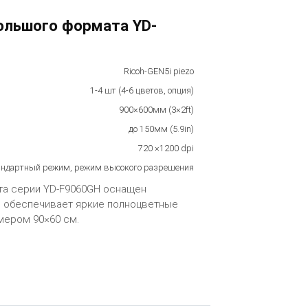
ольшого формата YD-
Ricoh-GEN5i piezo
1-4 шт (4-6 цветов, опция)
900×600мм (3×2ft)
до 150мм (5.9in)
720 ×1200 dpi
тандартный режим, режим высокого разрешения
та серии YD-F9060GH оснащен
о обеспечивает яркие полноцветные
мером 90×60 см.