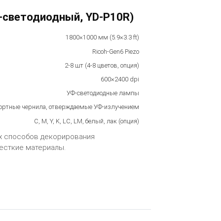
-светодиодный, YD-P10R)
1800×1000 мм (5.9×3.3 ft)
Ricoh-Gen6 Piezo
2-8 шт (4-8 цветов, опция)
600×2400 dpi
УФ-светодиодные лампы
ртные чернила, отверждаемые УФ-излучением
C, M, Y, K, LC, LM, белый, лак (опция)
ых способов декорирования
жесткие материалы.