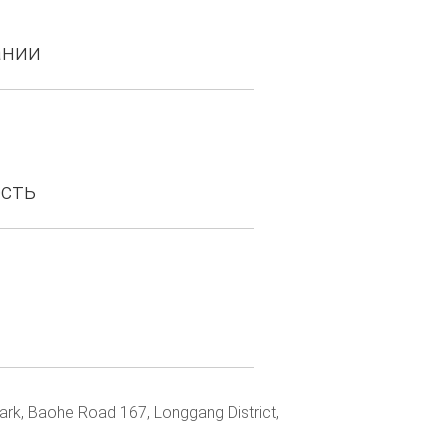
ании
ость
 Park, Baohe Road 167, Longgang District,