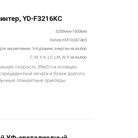
интер, YD-F3216KC
3200мм×1600мм
Konica KM1024(14pl)
для закрепления, 3-4 уровень энергии на выбор
C, M, Y, K, LC, LM, W, V на выбор
льную скорость 35м2/ч и оснащен
прецедентной печати и более долгого
обычные планшетные принтеры.
й УФ-светодиодный