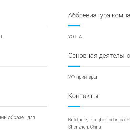
Аббревиатура комп
d.
YOTTA
Основная деятельн
УФ-принтеры
Контакты
ный образец для
Building 3, Gangbei Industrial
Shenzhen, China