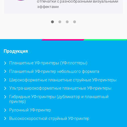
отпечатки с разнообразными визуальными
эффектами.
Продукция
Планшетные УФ-принтеры (УФ-плоттеры)
Планшетный УФ-принтер небольшого формата
Широкоформатные планшетные струйные УФ-принтеры
Ультра-широкоформатные планшетные УФ-принтеры
Гибридные УФ-принтеры (дубликатор и планшетный
принтер)
Рулонный УФ-принтер
Высокоскоростной струйный УФ-принтер