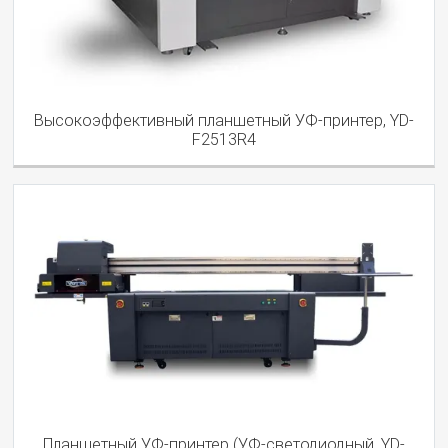
Высокоэффективный планшетный УФ-принтер, YD-
F2513R4
Планшетный УФ-принтер (УФ-светодиодный, YD-