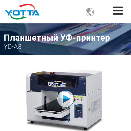

Планшетный УФ-принтер
YD-A3