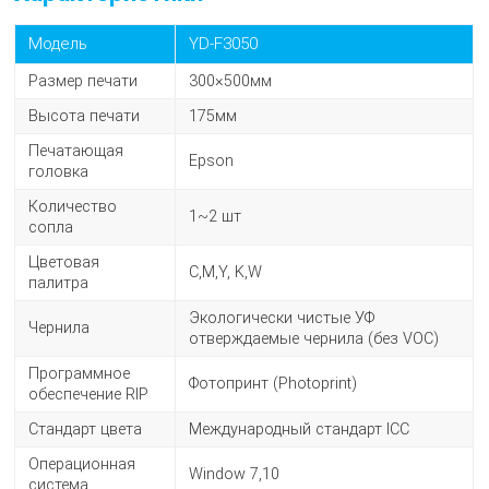
Модель
YD-F3050
Размер печати
300×500мм
Высота печати
175мм
Печатающая
Epson
головка
Количество
1~2 шт
сопла
Цветовая
C,M,Y, K,W
палитра
Экологически чистые УФ
Чернила
отверждаемые чернила (без VOC)
Программное
Фотопринт (Photoprint)
обеспечение RIP
Стандарт цвета
Международный стандарт ICC
Операционная
Window 7,10
система